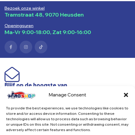
Bezoek onze winkel
Tramstraat 48, 9070 Heusden
Openingsuren
Ma-Vr 9:00-18:00, Zat 9:00-16:00
Blijf op de hoogste van
nieuwe producten & acties
Manage Consent
To provide the best experiences, we use technologies like cookies to
Subscribe
store and/or access device information. Consenting to these
technologies will allow us to process data such as browsing behavior
or unique IDs on this site. Not consenting or withdrawing consent, may
adversely affect certain features and functions.