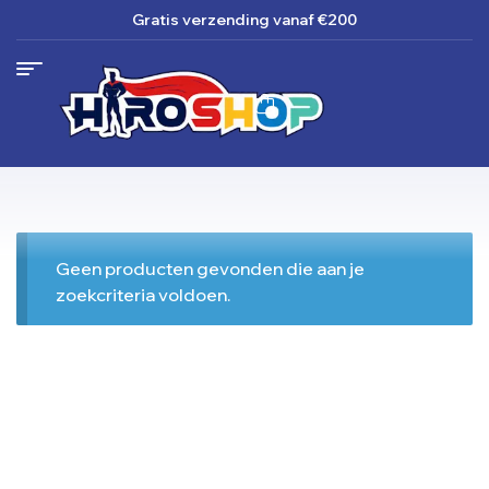
Gratis verzending
vanaf €200
Geen producten gevonden die aan je
zoekcriteria voldoen.