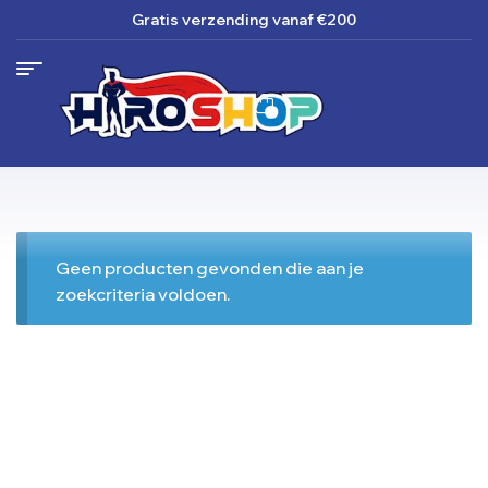
Gratis verzending
vanaf €200
Geen producten gevonden die aan je
zoekcriteria voldoen.