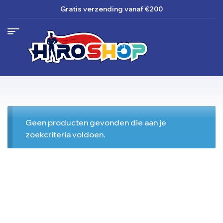
Gratis verzending
vanaf €200
Geen producten gevonden die aan je
zoekcriteria voldoen.