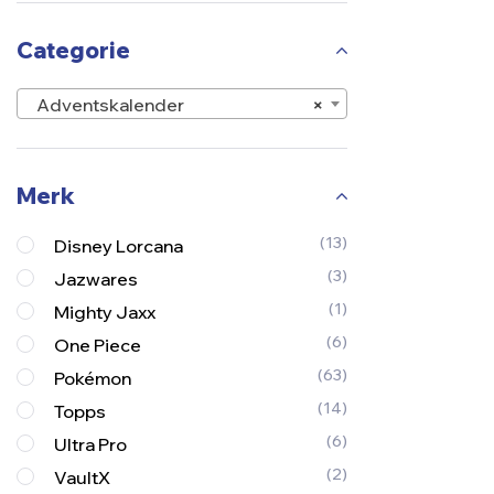
Categorie
Adventskalender
×
Merk
(13)
Disney Lorcana
(3)
Jazwares
(1)
Mighty Jaxx
(6)
One Piece
(63)
Pokémon
(14)
Topps
(6)
Ultra Pro
(2)
VaultX