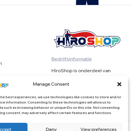
Bedrijfsinformatie
n
HiroShop is onderdeel van
BulkSeekers VOF
Manage Consent
BTW BE0739976871
the best experiences, we use technologies like cookies to store and/or
ce information. Consenting to these technologies will allow us to
a such as browsing behavior or unique IDs on this site. Not consenting
ing consent, may adversely affect certain features and functions.
ccept
Deny
View preferences