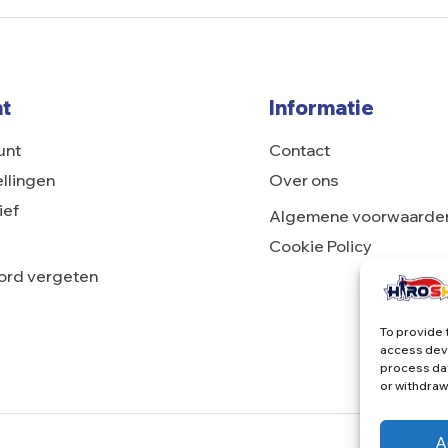
t
Informatie
unt
Contact
ellingen
Over ons
ief
Algemene voorwaarde
Cookie Policy
rd vergeten
To provide 
access devi
process dat
or withdraw
A