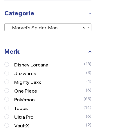
Categorie
Marvel’s Spider-Man
×
Merk
(13)
Disney Lorcana
(3)
Jazwares
(1)
Mighty Jaxx
(6)
One Piece
(63)
Pokémon
(14)
Topps
(6)
Ultra Pro
(2)
VaultX