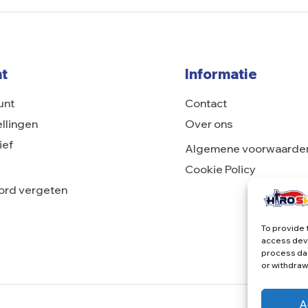
t
Informatie
unt
Contact
ellingen
Over ons
ief
Algemene voorwaarde
Cookie Policy
rd vergeten
To provide 
access devi
process dat
or withdraw
A