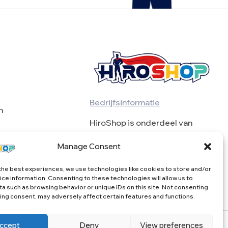
Bedrijfsinformatie
n
HiroShop is onderdeel van
BulkSeekers VOF
Manage Consent
BTW BE0739976871
the best experiences, we use technologies like cookies to store and/or
ce information. Consenting to these technologies will allow us to
a such as browsing behavior or unique IDs on this site. Not consenting
ing consent, may adversely affect certain features and functions.
ccept
Deny
View preferences