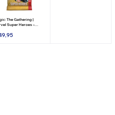
ic: The Gathering |
vel Super Heroes –
lector Booster
49,95
+