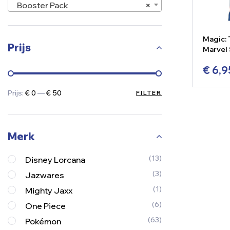
Booster Pack
×
Magic: 
Prijs
Marvel 
Jumpst
€
6,9
Prijs:
€ 0
—
€ 50
FILTER
-
Merk
(13)
Disney Lorcana
(3)
Jazwares
(1)
Mighty Jaxx
(6)
One Piece
(63)
Pokémon