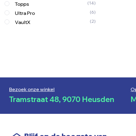
(14)
Topps
(6)
Ultra Pro
(2)
VaultX
Bezoek onze winkel
O
Tramstraat 48, 9070 Heusden
M