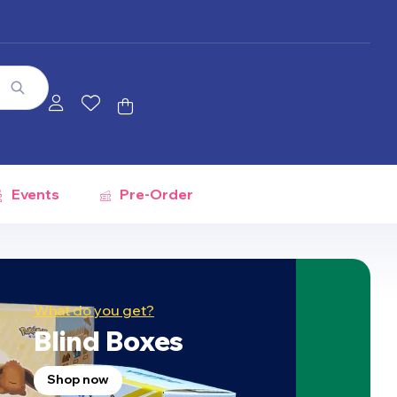
Events
Pre-Order
What do you get?
Blind Boxes
Shop now