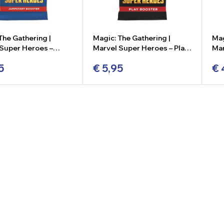
The Gathering |
Magic: The Gathering |
Mag
Super Heroes –
Marvel Super Heroes – Play
Mar
art Booster
Booster
Col
5
€
5,95
€
+
-
+
-