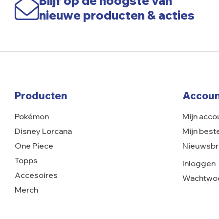
Blijf op de hoogste van
nieuwe producten & acties
Producten
Accoun
Pokémon
Mijn acco
Disney Lorcana
Mijn best
One Piece
Nieuwsbr
Topps
Inloggen
Accesoires
Wachtwoo
Merch