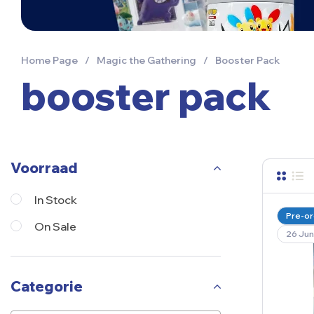
Home Page
/
Magic the Gathering
/
Booster Pack
booster pack
Voorraad
In Stock
Pre-or
On Sale
26 Jun
Categorie