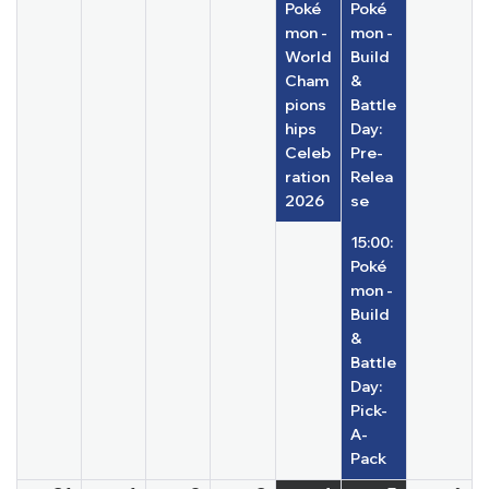
Poké
Poké
mon -
mon -
World
Build
Cham
&
pions
Battle
hips
Day:
Celeb
Pre-
ration
Relea
2026
se
15:00:
Poké
mon -
Build
&
Battle
Day:
Pick-
A-
Pack