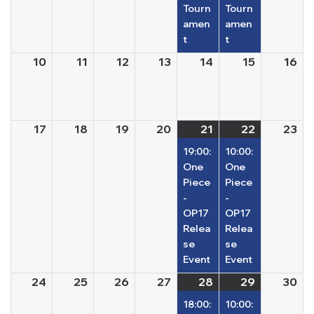
Tourn
Tourn
amen
amen
t
t
10
11
12
13
14
15
16
17
18
19
20
21
22
23
19:00:
10:00:
One
One
Piece
Piece
-
-
OP17
OP17
Relea
Relea
se
se
Event
Event
24
25
26
27
28
29
30
18:00:
10:00: