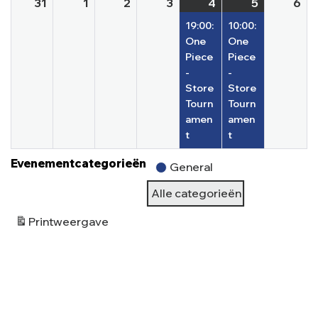
31
1
2
3
4
5
6
19:00:
10:00:
One
One
Piece
Piece
-
-
Store
Store
Tourn
Tourn
amen
amen
t
t
Evenementcategorieën
General
Alle categorieën
Print
weergave