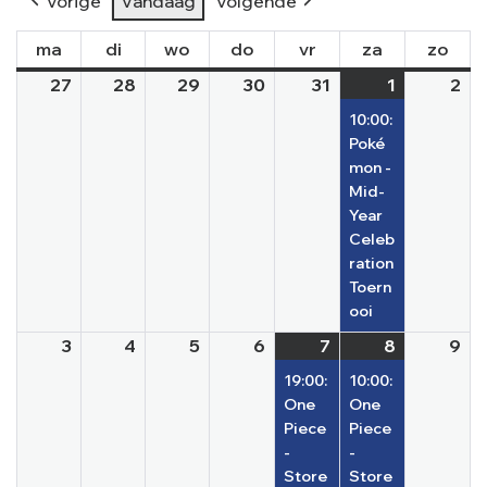
Vorige
Vandaag
Volgende
ma
di
wo
do
vr
za
zo
27
28
29
30
31
1
2
10:00:
Poké
mon -
Mid-
Year
Celeb
ration
Toern
ooi
3
4
5
6
7
8
9
19:00:
10:00:
One
One
Piece
Piece
-
-
Store
Store