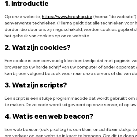
1. Introductie
Op onze website,
https://www.hiroshop.be
(hierna: “de website
aanverwante technieken. (Hierna geldt dat alle technieken voo
derden die door ons zijn ingeschakeld, worden cookies geplaats
het gebruik van cookies op onze website.
2. Wat zijn cookies?
Een cookie is een eenvoudig klein bestandje dat met pagina's 
browser op uw harde schrijf van uw computer of ander apparaat
kan bij een volgend bezoek weer naar onze servers of die van d
3. Wat zijn scripts?
Een script is een stukje programmacode dat wordt gebruikt om o
te maken. Deze code wordt uitgevoerd op onze server, of op uw
4. Wat is een web beacon?
Een web beacon (ook pixeltag) is een klein, onzichtbaar stukje t
om verkeer op een website in kaart te brengen. Om dit te doen