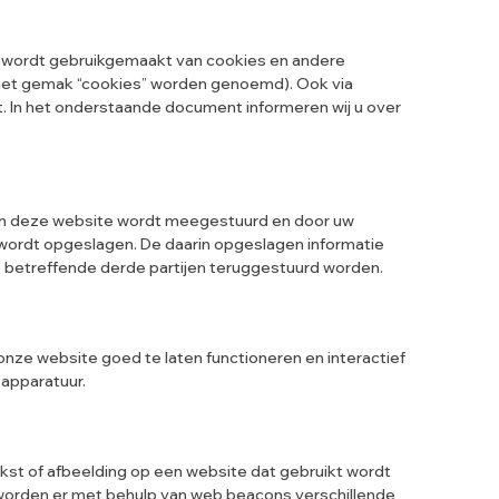
”) wordt gebruikgemaakt van cookies en andere
r het gemak “cookies” worden genoemd). Ook via
t. In het onderstaande document informeren wij u over
van deze website wordt meegestuurd en door uw
 wordt opgeslagen. De daarin opgeslagen informatie
e betreffende derde partijen teruggestuurd worden.
nze website goed te laten functioneren en interactief
 apparatuur.
ekst of afbeelding op een website dat gebruikt wordt
 worden er met behulp van web beacons verschillende