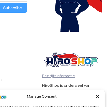
Subscribe
Bedrijfsinformatie
n
HiroShop is onderdeel van
BulkSeekers VOF
Manage Consent
BTW BE0739976871
the best experiences, we use technologies like cookies to store and/or