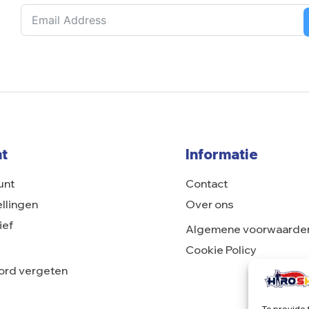
t
Informatie
unt
Contact
ellingen
Over ons
ief
Algemene voorwaarde
Cookie Policy
rd vergeten
To provide 