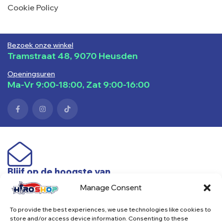
Cookie Policy
Bezoek onze winkel
Tramstraat 48, 9070 Heusden
Openingsuren
Ma-Vr 9:00-18:00, Zat 9:00-16:00
Blijf op de hoogste van
nieuwe producten & acties
Manage Consent
To provide the best experiences, we use technologies like cookies to
Subscribe
store and/or access device information. Consenting to these